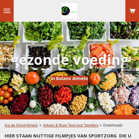
Ga
direct
naar
de
hoofdinhoud
gezonde voeding
In Balans Almelo
Ina de Groot Almelo
»
Advies & thuis Test voor Sporters
»
Downloads
HIER STAAN NUTTIGE FILMPJES VAN SPORTZORG DIE U