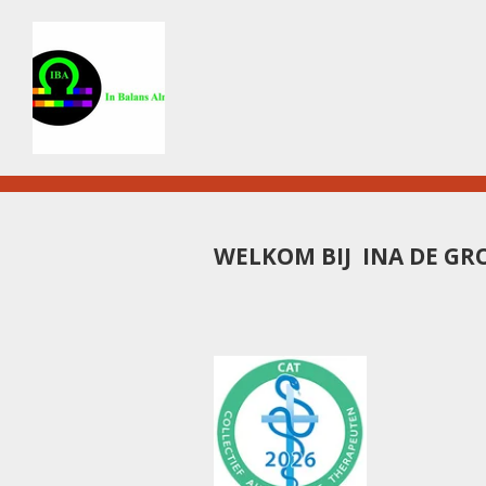
Ga
direct
naar
de
hoofdinhoud
WELKOM BIJ INA DE GR