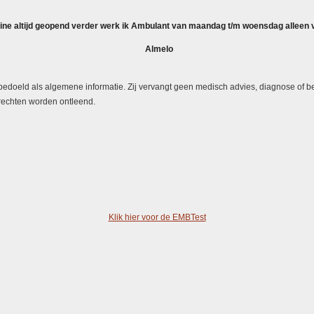
nline altijd geopend verder werk ik Ambulant van maandag t/m woensdag
alleen
Almelo
bedoeld als algemene informatie. Zij vervangt geen medisch advies, diagnose of be
rechten worden ontleend.
Klik hier voor de EMBTest