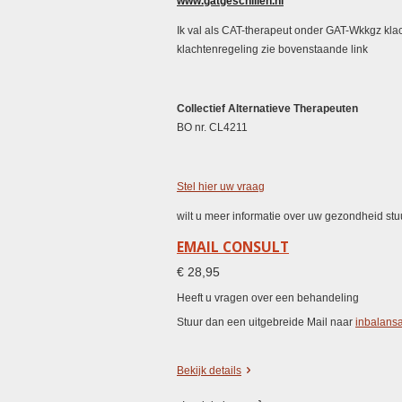
www.gatgeschillen.nl
Ik val als CAT-therapeut onder GAT-Wkkgz klac
klachtenregeling zie bovenstaande link
Collectief Alternatieve Therapeuten
BO nr. CL4211
Stel hier uw vraag
wilt u meer informatie over uw gezondheid st
EMAIL CONSULT
€ 28,95
Heeft u vragen over een behandeling
Stuur dan een uitgebreide Mail naar
inbalans
Bekijk details