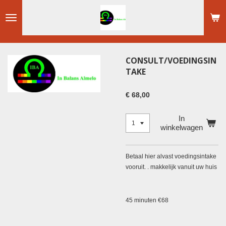
Ga
direct
naar
de
hoofdinhoud
CONSULT/VOEDINGSIN
TAKE
€ 68,00
In
winkelwagen
Betaal hier alvast voedingsintake
vooruit. . makkelijk vanuit uw huis
45 minuten €68